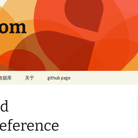
com
数据库
关于
github page
ed
eference