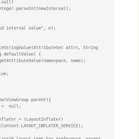
 defaultValue) {

(Context.LAYOUT_INFLATER_SERVICE);

late(R.layout.seek_bar_preference, parent, 