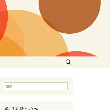
搜
索：
搜
索：
热门主题 & 页面