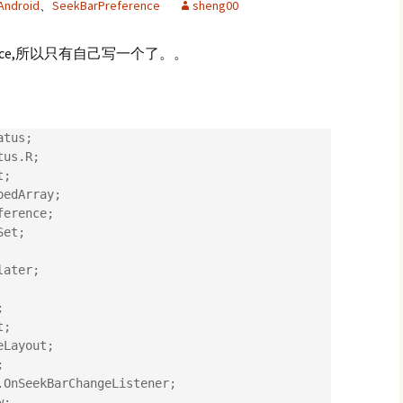
Android
、
SeekBarPreference
sheng00
ference,所以只有自己写一个了。。
tus;

us.R;

;

edArray;

erence;

et;

ater;



;

Layout;



OnSeekBarChangeListener;

;
