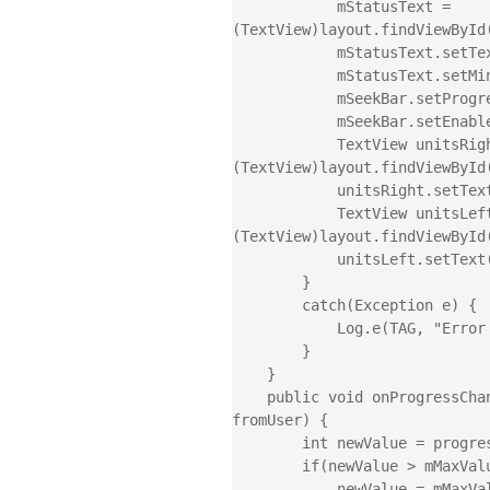
            mStatusText = 
(TextView)layout.findViewById(
            mStatusText.setText(String.valueOf(mCurrentValue));

            mStatusText.setMinimumWidth(30);

            mSeekBar.setProgress(mCurrentValue - mMinValue);

            mSeekBar.setEnabled(this.isEnabled());

            TextView unitsRight = 
(TextView)layout.findViewById(
            unitsRight.setText(mUnitsRight);

            TextView unitsLeft = 
(TextView)layout.findViewById(
            unitsLeft.setText(mUnitsLeft);

        }

        catch(Exception e) {

            Log.e(TAG, "Error updating seek bar preference", e);

        }

    }

    public void onProgressChanged(SeekBar seekBar, int progress, boolean 
fromUser) {

        int newValue = progress + mMinValue;

        if(newValue > mMaxValue)

            newValue = mMaxValue;
