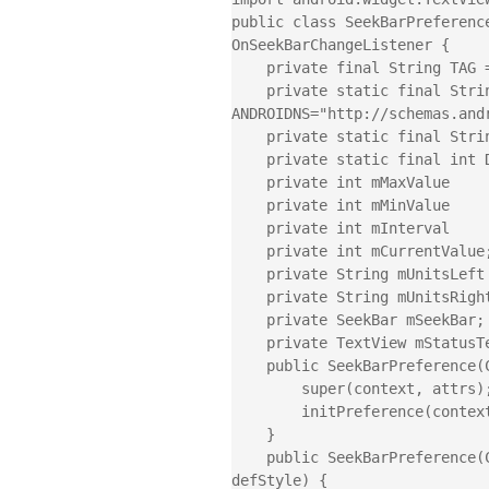
public class SeekBarPreferenc
OnSeekBarChangeListener {

    private final String TAG = getClass().getName();

    private static final String 
ANDROIDNS="http://schemas.andr
    private static final String SHENG00NS="http://sheng00.com";

    private static final int DEFAULT_VALUE = 50;

    private int mMaxValue      = 100;

    private int mMinValue      = 0;

    private int mInterval      = 1;

    private int mCurrentValue;

    private String mUnitsLeft  = "";

    private String mUnitsRight = "";

    private SeekBar mSeekBar;

    private TextView mStatusText;

    public SeekBarPreference(Context context, AttributeSet attrs) {

        super(context, attrs);

        initPreference(context, attrs);

    }

    public SeekBarPreference(Context context, AttributeSet attrs, int 
defStyle) {
