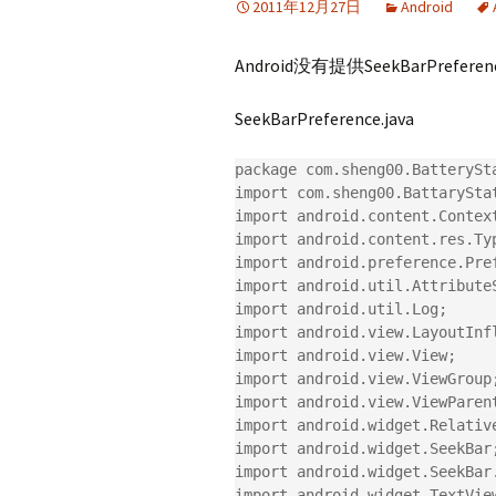
2011年12月27日
Android
Android没有提供SeekBarPre
SeekBarPreference.java
package com.sheng00.BatterySta
import com.sheng00.BattaryStat
import android.content.Context
import android.content.res.Typ
import android.preference.Pref
import android.util.AttributeS
import android.util.Log;

import android.view.LayoutInfl
import android.view.View;

import android.view.ViewGroup;
import android.view.ViewParent
import android.widget.Relative
import android.widget.SeekBar;
import android.widget.SeekBar.
import android.widget.TextView