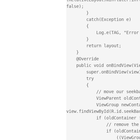
false);

        }

        catch(Exception e)

        {

            Log.e(TAG, "Error creating seek bar preference", e);

        }

        return layout;

    }

    @Override

    public void onBindView(View view) {

        super.onBindView(view);

        try

        {

            // move our seekbar to the new view we've been given

            ViewParent oldContainer = mSeekBar.getParent();

            ViewGroup newContainer = (ViewGroup) 
view.findViewById(R.id.seekBar
            if (oldContainer != newContainer) {

                // remove the seekbar from the old view

                if (oldContainer != null) {

                    ((ViewGroup) oldContainer).removeView(mSeekBar);
