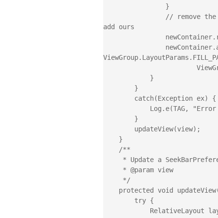
                }

                // remove the existing seekbar (there may not be one) and 
add ours

                newContainer.removeAllViews();

                newContainer.addView(mSeekBar, 
ViewGroup.LayoutParams.FILL_PA
                        ViewGroup.LayoutParams.WRAP_CONTENT);

            }

        }

        catch(Exception ex) {

            Log.e(TAG, "Error binding view: " + ex.toString());

        }

        updateView(view);

    }

    /**

     * Update a SeekBarPreference view with our current state

     * @param view

     */

    protected void updateView(View view) {

        try {

            RelativeLayout layout = (RelativeLayout)view;
