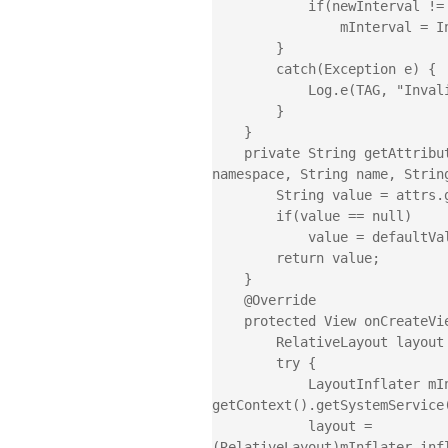
            if(newInterval != null)

                mInterval = Integer.parseInt(newInterval);

        }

        catch(Exception e) {

            Log.e(TAG, "Invalid interval value", e);

        }

    }

    private String getAttributeStringValue(AttributeSet attrs, String 
namespace, String name, String
        String value = attrs.getAttributeValue(namespace, name);

        if(value == null)

            value = defaultValue;

        return value;

    }

    @Override

    protected View onCreateView(ViewGroup parent){

        RelativeLayout layout =  null;

        try {

            LayoutInflater mInflater = (LayoutInflater) 
getContext().getSystemService
            layout = 
(RelativeLayout)mInflater.inf