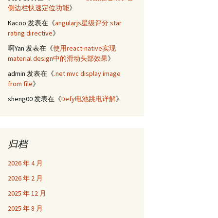
侧边栏快速定位功能
》
Kacoo
发表在《
angularjs星级评分 star
rating directive
》
啊Yan
发表在《
使用react-native实现
material design中的滑动头部效果
》
admin
发表在《
.net mvc display image
from file
》
sheng00
发表在《
Defy电池跳电详解
》
归档
2026 年 4 月
2026 年 2 月
2025 年 12 月
2025 年 8 月