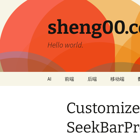
跳
至
正
sheng00.
文
Hello world.
AI
前端
后端
移动端
Customiz
SeekBarPr