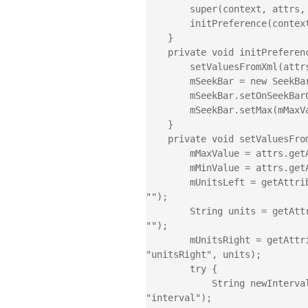
        super(context, attrs, defStyle);

        initPreference(context, attrs);

    }

    private void initPreference(Context context, AttributeSet attrs) {

        setValuesFromXml(attrs);

        mSeekBar = new SeekBar(context, attrs);

        mSeekBar.setOnSeekBarChangeListener(this);

        mSeekBar.setMax(mMaxValue - mMinValue);

    }

    private void setValuesFromXml(AttributeSet attrs) {

        mMaxValue = attrs.getAttributeIntValue(ANDROIDNS, "max", 100);

        mMinValue = attrs.getAttributeIntValue(SHENG00NS, "min", 0);

        mUnitsLeft = getAttributeStringValue(attrs, SHENG00NS, "unitsLeft", 
"");

        String units = getAttributeStringValue(attrs, SHENG00NS, "units", 
"");

        mUnitsRight = getAttributeStringValue(attrs, SHENG00NS, 
"unitsRight", units);

        try {

            String newInterval = attrs.getAttributeValue(SHENG00NS, 
"interval");
