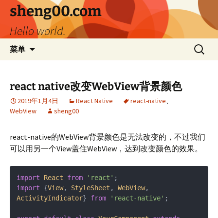
跳
sheng00.com
至
Hello world.
正
文
搜
菜单
索：
react native改变WebView背景颜色
2019年1月4日
React Native
react-native
、
WebView
sheng00
react-native的WebView背景颜色是无法改变的，不过我们
可以用另一个View盖住WebView，达到改变颜色的效果。
import
React
from
'react'
import
 {
View
, 
StyleSheet
, 
WebView
, 
ActivityIndicator
} 
from
'react-native'
;
