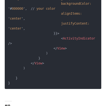
backgroundColor:
'#
000000
',  // 
your
color
alignItems:
'
center
',

justifyContent:
'
center
',

                        }}>
<
ActivityIndicator
/>
</
View
>
                    )

                }

</
View
>
        )

    }

相关