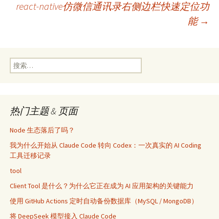
react-native仿微信通讯录右侧边栏快速定位功
章
能
→
导
搜
航
索：
热门主题 & 页面
Node 生态落后了吗？
我为什么开始从 Claude Code 转向 Codex：一次真实的 AI Coding
工具迁移记录
tool
Client Tool 是什么？为什么它正在成为 AI 应用架构的关键能力
使用 GitHub Actions 定时自动备份数据库（MySQL / MongoDB）
将 DeepSeek 模型接入 Claude Code