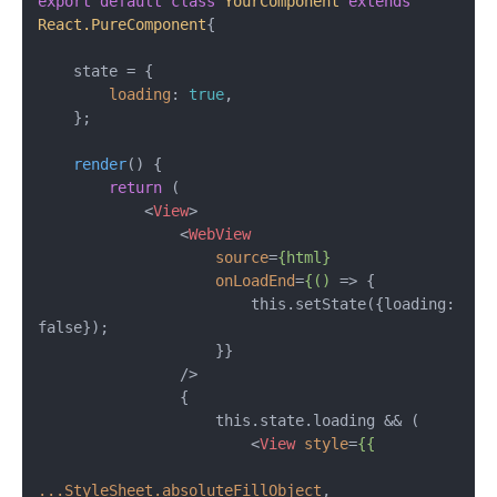
export
default
class
YourComponent
extends
React.PureComponent
{

    state = {

loading
: 
true
,

    };

render
(
) {

return
 (

<
View
>
<
WebView
source
=
{html}
onLoadEnd
=
{()
 =>
 {

                        this.setState({loading: 
false});

                    }}

                />

                {

                    this.state.loading && (

<
View
style
=
{{
...StyleSheet.absoluteFillObject
,
