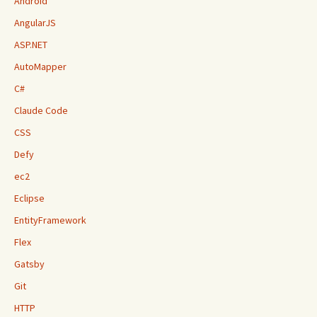
Android
AngularJS
ASP.NET
AutoMapper
C#
Claude Code
CSS
Defy
ec2
Eclipse
EntityFramework
Flex
Gatsby
Git
HTTP