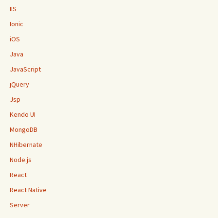
IIS
Ionic
iOS
Java
JavaScript
jQuery
Jsp
Kendo UI
MongoDB
NHibernate
Node.js
React
React Native
Server