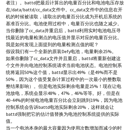
者注）。battd把最后计算出的电量百分比和电池电压存放
在/data/battd/cc_data文件中。cc_data文件中的信息在开
机的时候被读取，读取出的电量百分比成为开机后系统的
基准百分比。电池使用过程中，电量百分比也随之减少。
当你删除了cc_data并重启后，battd利用实时电池电压寻
找最近的电量检测点的电压值并显示对应的电量百分比。
我是如何发现上面提到的电量检测点值的呢？
假设我们有一个全新的原装Defy电池，电量剩余25%。
如果你删除了cc_data文件并且重启，battd将重新创建这
个文件并向电池控制系统请求当前电池状态。电池控制系
统将返回50%这个值，battd显示出49%（是49%而不是
50%，因为这个值受复杂计算过程中的一次最小的整数取
整结果影响）。但是电池实际剩余电量是25%！现在让电
池放电，系统会显示48%，47%，46%等等。好，但是在
40-44%的时候电池电量百分比会立刻跳到19%，因为电池
控制系统会告诉battd电池实际剩余20%，这样就会让
battd强制把它的估计值替换为电池控制系统提供的实际
值。
当一个电池本身的最大容量因为使用次数增加而减少的时