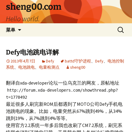
跳
sheng00.com
至
Hello world.
正
文
搜
菜单
索：
Defy电池跳电详解
2013年4月7日
Defy
battd守护进程
、
Defy
、
电池控制
系统
、
电池跳电
、
电量检测点
sheng00
翻译自xda-developer论坛一位乌克兰的网友，原帖地址
http://forum.xda-developers.com/showthread.php?
t=1778492
最近很多人刷完新ROM后都遇到了MOTO公司Defy手机电
池跳电的现象。比如，电量突然从67%跳到49%，从34%
跳到19%，从7%跳到4%等等。
使用官方2.2系统一年多后我也改刷了CM7.2系统，刷完系