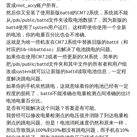
置成mot_accy账户所有。
然后你又安装了使用新版battd的CM7.2系统，系统就不能
从/pds/public/battd文件夹读取电池数据了，因为新版的
battd使用了system用户运行。这样即使你使用一个全新
的电池，你的电量百分比也会不准确。
这就是为啥一些机友在CM7.2系统中替换旧版的battd（和
对应的lib-libbattd.so）后解决了电池跳电的问题。
如果你在使用CM7.2或者一些更新的CM系统，简单的
把/pds/public/battd文件夹和其中文件的所有者和用户组
改成system就可以让新版的battd读取电池信息，一定程
度解决跳电问题。
如果你的手机依然跳电，这就意味着你的电池已经有一定
程度的损耗了，battd不能准确在电量检测点间准确的估计
电池电量百分比。
是否有可能解决这个问题？答案是有可能。
我曾经可以修改电量检测点的电压值并消除了到达电量检
测点的跳电问题。但是！电池消耗速度仍然和原来一样，
所以导致我从100%到10%都没有跳电问题，而手机在10%