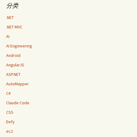
分类
.NET
.NET MVC
AI
AI Engineering
Android
AngularJS
ASP.NET
AutoMapper
C#
Claude Code
CSS
Defy
ec2