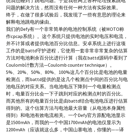
统我也碰到了跳电问题。于是我在网上各种论坛搜索跳电
问题的解决方法，然而没有任何一种方法有实际效果。
终于，在做了很多试验后，我发现了一些有意思的理论来
解释电池跳电的缘由。
我们的Defy有一个非常简单的电池控制系统（被MOTO称
作cpcap系统）。这个系统只提供电池的实时电压和电流，
并不计算或者提供电池百分比信息。安卓系统上进行这项
工作的是battd守护进程，它使用一套非常非常复杂的估算
方法对电池剩余百分比进行计算（我在battd源码中看到了
Coulomb计数方法—Coulomb counter technique）。
5%、20%、50%、80%、100%这几个百分比是电池的电量
检测点，而battd提供的是这几个检测点中间的百分比与电
池电压的对应关系。当电池电压下降到一个电量检测点
时，电量百分比会一下子跳到对应的检测点时的百分比。
而其他所有的电量百分比是由battd结合电池电压进行估算
得到的。这个估算方法与电池最大容量（从电池本身属性
得到）和电池有效电流相关。一个Defy官方原配电池显示
是1500mAh，而我的一个中国1700mAh的电池仅显示为
1200mAh（应该就这么多，中国山寨电池，你懂的——译