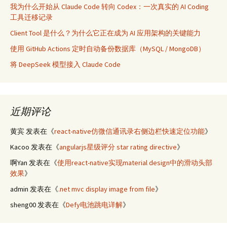
我为什么开始从 Claude Code 转向 Codex：一次真实的 AI Coding
工具迁移记录
Client Tool 是什么？为什么它正在成为 AI 应用架构的关键能力
使用 GitHub Actions 定时自动备份数据库（MySQL / MongoDB）
将 DeepSeek 模型接入 Claude Code
近期评论
黄宾
发表在《
react-native仿微信通讯录右侧边栏快速定位功能
》
Kacoo
发表在《
angularjs星级评分 star rating directive
》
啊Yan
发表在《
使用react-native实现material design中的滑动头部
效果
》
admin
发表在《
.net mvc display image from file
》
sheng00
发表在《
Defy电池跳电详解
》