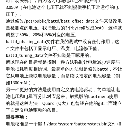
时自动关机了，因为这时电池电压已经减少到了
3.050V（在电池这个电压下就不能提供手机正常运行的电
压了）。
通过修改/pds/public/battd/batt_offset_data文件来修改电
量检测点的电压。我把最后的3个byte修改成0xA0，这样就
调整了50%、20%和5%对应的电压。
battd_phasing_data文件在我的测试中没有任何作用，这
个文件中包括了显示电压、温度、电流修正值。
battd_tuning_data文件不知道是干嘛用的。
所以现在的目标就是找到一种方法强制让电量减少速度与
电池损耗程度相协调。最简单的方法就是修改battd，不让
它从电池上读取电池容量，而是读取指定的电池容量（例
如1300mAh）。
另一种更好的方法是使用自定义的电池驱动，简单地让电
池电压和电量百分比对应起来。触摸版的bootmenu使用
的就是这种方法，Quarx（Q大）也曾经在他的git上面建立
了自定义电池驱动的条目。
重要事项：
电池校准是一个谜！/data/system/batterystats.bin文件和