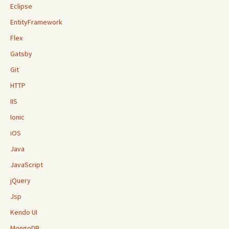
Eclipse
EntityFramework
Flex
Gatsby
Git
HTTP
IIS
Ionic
iOS
Java
JavaScript
jQuery
Jsp
Kendo UI
MongoDB