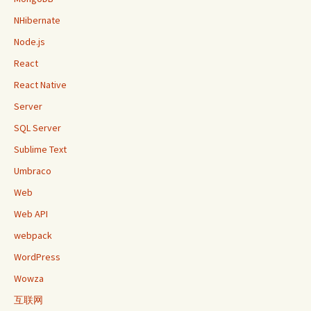
NHibernate
Node.js
React
React Native
Server
SQL Server
Sublime Text
Umbraco
Web
Web API
webpack
WordPress
Wowza
互联网