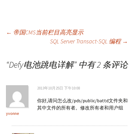
文
←
帝国CMS当前栏目高亮显示
SQL Server Transact-SQL 编程
→
章
“
Defy电池跳电详解
” 中有 2 条评论
导
航
2013年10月25日 下午10:08
你好,请问怎么改/pds/public/battd文件夹和
其中文件的所有者。修改所有者和用户组
yvonne