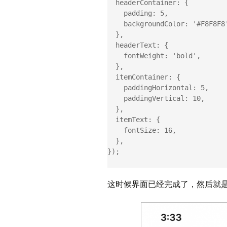
  headerContainer: {

    padding: 5,

    backgroundColor: '#F8F8F8',

  },

  headerText: {

    fontWeight: 'bold',

  },

  itemContainer: {

    paddingHorizontal: 5,

    paddingVertical: 10,

  },

  itemText: {

    fontSize: 16,

  },

});

这时候界面已经完成了，然后就