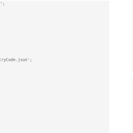
';

ryCode.json';
