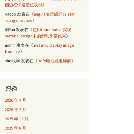
侧边栏快速定位功能
》
Kacoo
发表在《
angularjs星级评分 star
rating directive
》
啊Yan
发表在《
使用react-native实现
material design中的滑动头部效果
》
admin
发表在《
.net mvc display image
from file
》
sheng00
发表在《
Defy电池跳电详解
》
归档
2026 年 4 月
2026 年 2 月
2025 年 12 月
2025 年 8 月