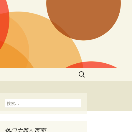
搜
索：
搜
索：
热门主题 & 页面