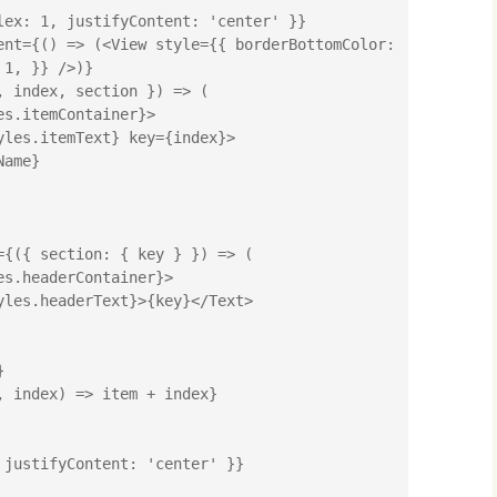
1, }} />)}
