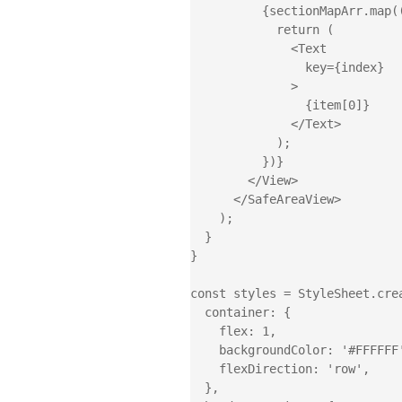
          {sectionMapArr.map((item, index) => {

            return (

              <Text

                key={index}

              >

                {item[0]}

              </Text>

            );

          })}

        </View>

      </SafeAreaView>

    );

  }

}

const styles = StyleSheet.crea
  container: {

    flex: 1,

    backgroundColor: '#FFFFFF',

    flexDirection: 'row',

  },
