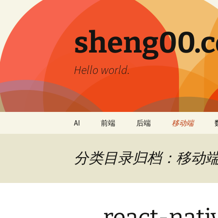
跳
至
正
sheng00.
文
Hello world.
AI
前端
后端
移动端
分类目录归档：移动
react-n