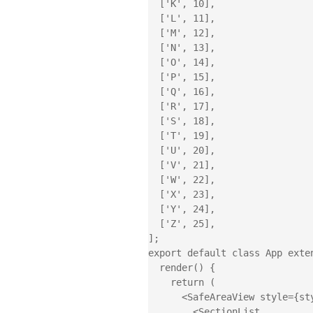
  ['K', 10],

  ['L', 11],

  ['M', 12],

  ['N', 13],

  ['O', 14],

  ['P', 15],

  ['Q', 16],

  ['R', 17],

  ['S', 18],

  ['T', 19],

  ['U', 20],

  ['V', 21],

  ['W', 22],

  ['X', 23],

  ['Y', 24],

  ['Z', 25],

];

export default class App exten
  render() {

    return (

      <SafeAreaView style={styles.container}>

        <SectionList
