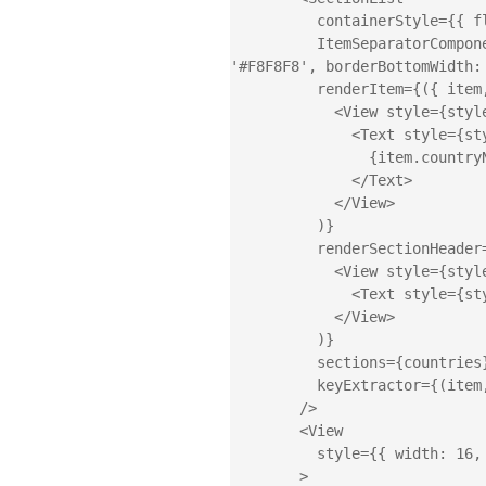
          containerStyle={{ flex: 1, justifyContent: 'center' }}

          ItemSeparatorComponent={() => (<View style={{ borderBottomColor: 
'#F8F8F8', borderBottomWidth: 
          renderItem={({ item, index, section }) => (

            <View style={styles.itemContainer}>

              <Text style={styles.itemText} key={index}>

                {item.countryName}

              </Text>

            </View>

          )}

          renderSectionHeader={({ section: { key } }) => (

            <View style={styles.headerContainer}>

              <Text style={styles.headerText}>{key}</Text>

            </View>

          )}

          sections={countries}

          keyExtractor={(item, index) => item + index}

        />

        <View

          style={{ width: 16, justifyContent: 'center' }}

        >
