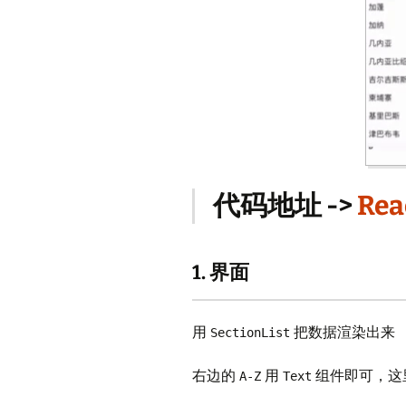
代码地址 ->
Rea
1. 界面
用
把数据渲染出来
SectionList
右边的
用
组件即可，这
A-Z
Text