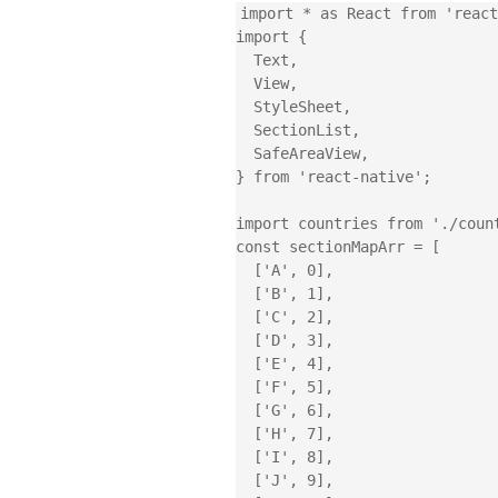
import * as React from 'react
import {

  Text,

  View,

  StyleSheet,

  SectionList,

  SafeAreaView,

} from 'react-native';

import countries from './count
const sectionMapArr = [

  ['A', 0],

  ['B', 1],

  ['C', 2],

  ['D', 3],

  ['E', 4],

  ['F', 5],

  ['G', 6],

  ['H', 7],

  ['I', 8],

  ['J', 9],
