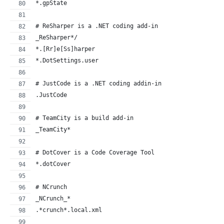
*.gpState
# ReSharper is a .NET coding add-in
_ReSharper*/
*.[Rr]e[Ss]harper
*.DotSettings.user
# JustCode is a .NET coding addin-in
.JustCode
# TeamCity is a build add-in
_TeamCity*
# DotCover is a Code Coverage Tool
*.dotCover
# NCrunch
_NCrunch_*
.*crunch*.local.xml