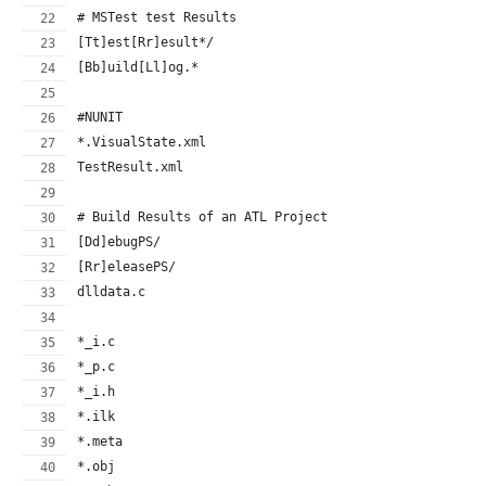
# MSTest test Results
[Tt]est[Rr]esult*/
[Bb]uild[Ll]og.*
#NUNIT
*.VisualState.xml
TestResult.xml
# Build Results of an ATL Project
[Dd]ebugPS/
[Rr]eleasePS/
dlldata.c
*_i.c
*_p.c
*_i.h
*.ilk
*.meta
*.obj