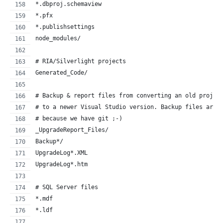
*.dbproj.schemaview
*.pfx
*.publishsettings
node_modules/
# RIA/Silverlight projects
Generated_Code/
# Backup & report files from converting an old projec
# to a newer Visual Studio version. Backup files are 
# because we have git ;-)
_UpgradeReport_Files/
Backup*/
UpgradeLog*.XML
UpgradeLog*.htm
# SQL Server files
*.mdf
*.ldf