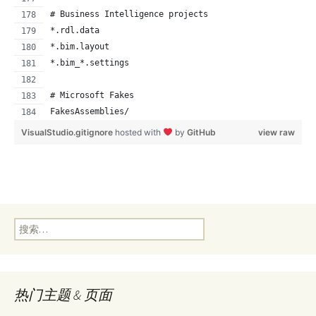
# Business Intelligence projects
*.rdl.data
*.bim.layout
*.bim_*.settings
# Microsoft Fakes
FakesAssemblies/
VisualStudio.gitignore
hosted with
by
GitHub
view raw
搜
索：
热门主题 & 页面