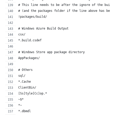
# This line needs to be after the ignore of the build
# (and the packages folder if the line above has been
!packages/build/
# Windows Azure Build Output
csx/
*.build.csdef
# Windows Store app package directory
AppPackages/
# Others
sql/
*.Cache
ClientBin/
[Ss]tyle[Cc]op.*
~$*
*~
*.dbmdl