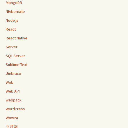
MongoDB
NHibernate
Node.js
React
React Native
Server
SQL Server
Sublime Text
Umbraco
Web
Web API
webpack
WordPress
Wowza
互联网