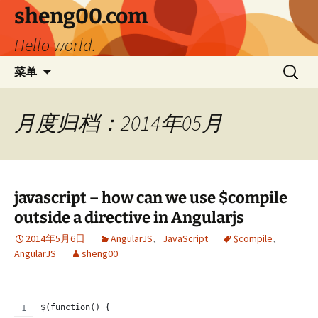
跳
sheng00.com
至
Hello world.
正
文
搜
菜单
索：
月度归档：2014年05月
javascript – how can we use $compile
outside a directive in Angularjs
2014年5月6日
AngularJS
、
JavaScript
$compile
、
AngularJS
sheng00
$(function() {