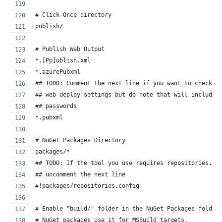
# Click-Once directory
publish/
# Publish Web Output
*.[Pp]ublish.xml
*.azurePubxml
## TODO: Comment the next line if you want to checkin
## web deploy settings but do note that will include 
## passwords
*.pubxml
# NuGet Packages Directory
packages/*
## TODO: If the tool you use requires repositories.co
## uncomment the next line
#!packages/repositories.config
# Enable "build/" folder in the NuGet Packages folder
# NuGet packages use it for MSBuild targets.