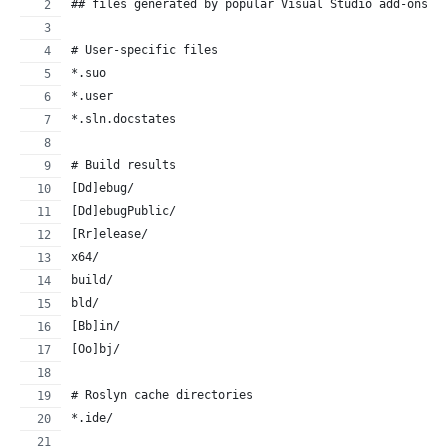
## files generated by popular Visual Studio add-ons.
# User-specific files
*.suo
*.user
*.sln.docstates
# Build results
[Dd]ebug/
[Dd]ebugPublic/
[Rr]elease/
x64/
build/
bld/
[Bb]in/
[Oo]bj/
# Roslyn cache directories
*.ide/