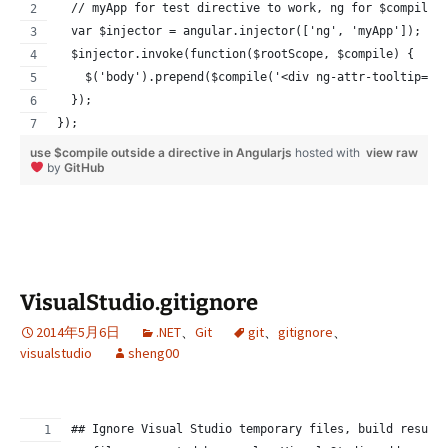
  // myApp for test directive to work, ng for $compile
  var $injector = angular.injector(['ng', 'myApp']);
  $injector.invoke(function($rootScope, $compile) {
    $('body').prepend($compile('<div ng-attr-tooltip="t
  });
});
use $compile outside a directive in Angularjs
hosted with
view raw
by
GitHub
VisualStudio.gitignore
2014年5月6日
.NET
、
Git
git
、
gitignore
、
visualstudio
sheng00
## Ignore Visual Studio temporary files, build result