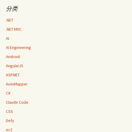
分类
.NET
.NET MVC
AI
AI Engineering
Android
AngularJS
ASP.NET
AutoMapper
C#
Claude Code
CSS
Defy
ec2