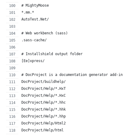
# MightyMoose
*.mm.*
AutoTest.Net/
# Web workbench (sass)
.sass-cache/
# Installshield output folder
[Ee]xpress/
# DocProject is a documentation generator add-in
DocProject/buildhelp/
DocProject/Help/*.HxT
DocProject/Help/*.HxC
DocProject/Help/*.hhc
DocProject/Help/*.hhk
DocProject/Help/*.hhp
DocProject/Help/Html2
DocProject/Help/html