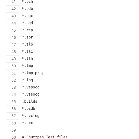
*.pch
*.pdb
*.pgc
*.pgd
*.rsp
*.sbr
*.tlb
*.tli
*.tlh
*.tmp
*.tmp_proj
*.log
*.vspscc
*.vssscc
.builds
*.pidb
*.svclog
*.scc
# Chutzpah Test files