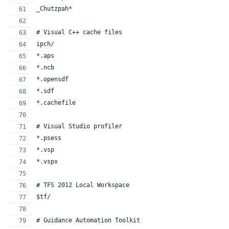
_Chutzpah*
# Visual C++ cache files
ipch/
*.aps
*.ncb
*.opensdf
*.sdf
*.cachefile
# Visual Studio profiler
*.psess
*.vsp
*.vspx
# TFS 2012 Local Workspace
$tf/
# Guidance Automation Toolkit