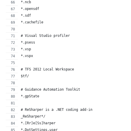
*.ncb
*.opensdf
*.sdf
*.cachefile
# Visual Studio profiler
*.psess
*.vsp
*.vspx
# TFS 2012 Local Workspace
$tf/
# Guidance Automation Toolkit
*.gpState
# ReSharper is a .NET coding add-in
_ReSharper*/
*.[Rr]e[Ss]harper
*.DotSettings.user