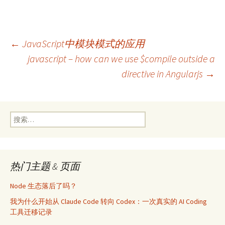
文
←
JavaScript中模块模式的应用
javascript – how can we use $compile outside a
directive in Angularjs
→
章
导
搜
索：
航
热门主题 & 页面
Node 生态落后了吗？
我为什么开始从 Claude Code 转向 Codex：一次真实的 AI Coding
工具迁移记录