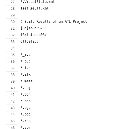
*.VisualState.xml
TestResult.xml
# Build Results of an ATL Project
[Dd]ebugPS/
[Rr]eleasePS/
dlldata.c
*_i.c
*_p.c
*_i.h
*.ilk
*.meta
*.obj
*.pch
*.pdb
*.pgc
*.pgd
*.rsp
*.sbr