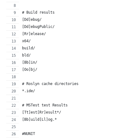
# Build results
[Dd]ebug/
[Dd]ebugPublic/
[Rr]elease/
x64/
build/
bld/
[Bb]in/
[Oo]bj/
# Roslyn cache directories
*.ide/
# MSTest test Results
[Tt]est[Rr]esult*/
[Bb]uild[Ll]og.*
#NUNIT