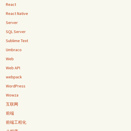
React
React Native
Server
SQL Server
Sublime Text
Umbraco
Web
Web API
webpack
WordPress
Wowza
互联网
前端
前端工程化