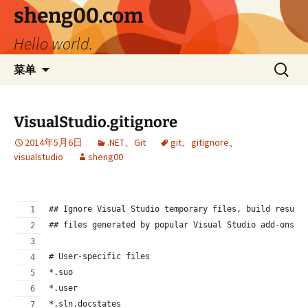
跳
sheng00.com
至
Hello world.
正
文
搜
菜单
索：
VisualStudio.gitignore
2014年5月6日
.NET
、
Git
git
、
gitignore
、
visualstudio
sheng00
## Ignore Visual Studio temporary files, build result
## files generated by popular Visual Studio add-ons.
# User-specific files
*.suo
*.user
*.sln.docstates