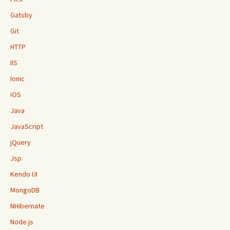
Gatsby
Git
HTTP
IIS
Ionic
iOS
Java
JavaScript
jQuery
Jsp
Kendo UI
MongoDB
NHibernate
Node.js