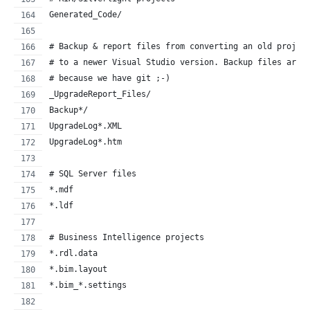
Generated_Code/
# Backup & report files from converting an old projec
# to a newer Visual Studio version. Backup files are 
# because we have git ;-)
_UpgradeReport_Files/
Backup*/
UpgradeLog*.XML
UpgradeLog*.htm
# SQL Server files
*.mdf
*.ldf
# Business Intelligence projects
*.rdl.data
*.bim.layout
*.bim_*.settings