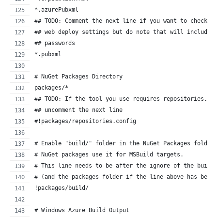
*.azurePubxml
## TODO: Comment the next line if you want to checkin
## web deploy settings but do note that will include 
## passwords
*.pubxml
# NuGet Packages Directory
packages/*
## TODO: If the tool you use requires repositories.co
## uncomment the next line
#!packages/repositories.config
# Enable "build/" folder in the NuGet Packages folder
# NuGet packages use it for MSBuild targets.
# This line needs to be after the ignore of the build
# (and the packages folder if the line above has been
!packages/build/
# Windows Azure Build Output