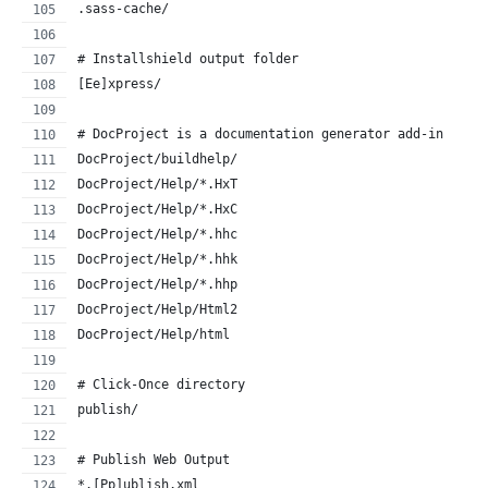
.sass-cache/
# Installshield output folder
[Ee]xpress/
# DocProject is a documentation generator add-in
DocProject/buildhelp/
DocProject/Help/*.HxT
DocProject/Help/*.HxC
DocProject/Help/*.hhc
DocProject/Help/*.hhk
DocProject/Help/*.hhp
DocProject/Help/Html2
DocProject/Help/html
# Click-Once directory
publish/
# Publish Web Output
*.[Pp]ublish.xml