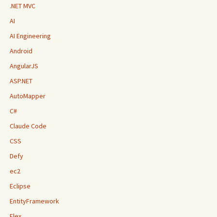
.NET MVC
AI
AI Engineering
Android
AngularJS
ASP.NET
AutoMapper
C#
Claude Code
CSS
Defy
ec2
Eclipse
EntityFramework
Flex