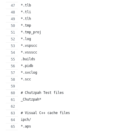
*.tlb
*.tli
*.tlh
*.tmp
*.tmp_proj
*.log
*.vspscc
*.vssscc
.builds
*.pidb
*.svclog
*.scc
# Chutzpah Test files
_Chutzpah*
# Visual C++ cache files
ipch/
*.aps