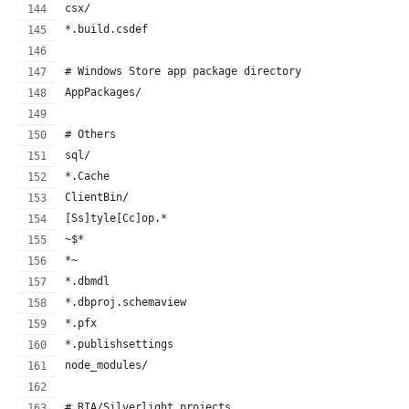
csx/
*.build.csdef
# Windows Store app package directory
AppPackages/
# Others
sql/
*.Cache
ClientBin/
[Ss]tyle[Cc]op.*
~$*
*~
*.dbmdl
*.dbproj.schemaview
*.pfx
*.publishsettings
node_modules/
# RIA/Silverlight projects