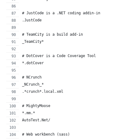
# JustCode is a .NET coding addin-in
.JustCode
# TeamCity is a build add-in
_TeamCity*
# DotCover is a Code Coverage Tool
*.dotCover
# NCrunch
_NCrunch_*
.*crunch*.local.xml
# MightyMoose
*.mm.*
AutoTest.Net/
# Web workbench (sass)