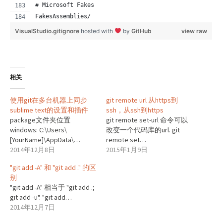
# Microsoft Fakes
FakesAssemblies/
VisualStudio.gitignore
hosted with
by
GitHub
view raw
相关
使用git在多台机器上同步
git remote url 从https到
sublime text的设置和插件
ssh，从ssh到https
package文件夹位置
git remote set-url 命令可以
windows: C:\Users\
改变一个代码库的url. git
[YourName]\AppData\…
remote set…
2014年12月8日
2015年1月9日
"git add -A" 和 "git add ." 的区
别
"git add -A" 相当于 "git add .;
git add -u". "git add…
2014年12月7日