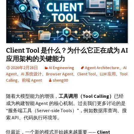
Client Tool 是什么？为什么它正在成为 AI
应用架构的关键能力
2026年2月28日
AI Engineering
Agent Architecture
、
AI
Agent
、
AI 系统设计
、
Browser Agent
、
Client Tool
、
LLM 应用
、
Tool
Calling
、
前端 Agent
sheng00
随着大模型能力的增强，
工具调用（Tool Calling）
已经
成为构建智能 Agent 的核心机制。过去我们更多讨论的是
“服务端工具（Server-side Tools）”，例如数据库查询、搜
索 API、代码执行环境等。
但最近，一个新的模式开始越来越重要 ——
Client