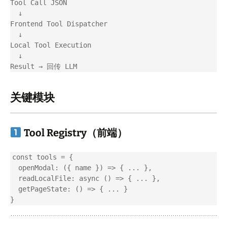
Tool Call JSON

  ↓

Frontend Tool Dispatcher

  ↓

Local Tool Execution

  ↓

关键模块
Tool Registry（前端）
const tools = {

  openModal: ({ name }) => { ... },

  readLocalFile: async () => { ... },

  getPageState: () => { ... }
