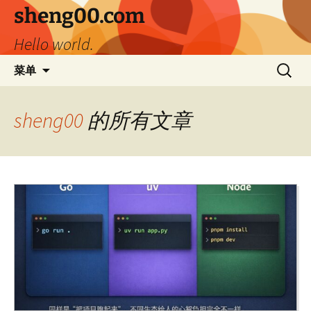
跳
sheng00.com
至
Hello world.
正
文
搜
菜单
索：
sheng00
的所有文章