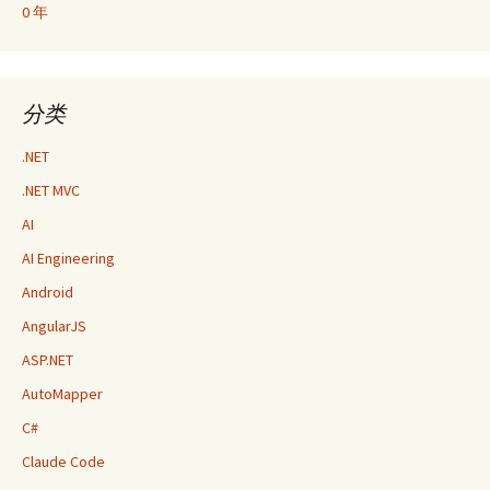
0 年
分类
.NET
.NET MVC
AI
AI Engineering
Android
AngularJS
ASP.NET
AutoMapper
C#
Claude Code