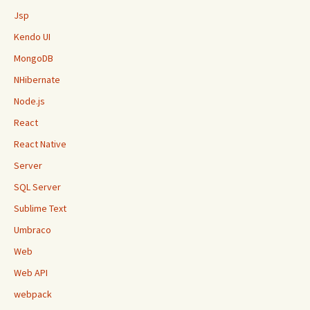
Jsp
Kendo UI
MongoDB
NHibernate
Node.js
React
React Native
Server
SQL Server
Sublime Text
Umbraco
Web
Web API
webpack