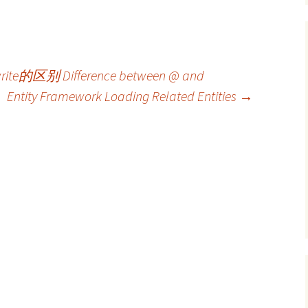
rite的区别 Difference between @ and
Entity Framework Loading Related Entities
→