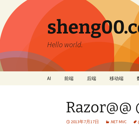
跳
至
正
sheng00.
文
Hello world.
AI
前端
后端
移动端
Razor@@ 
2013年7月17日
.NET MVC