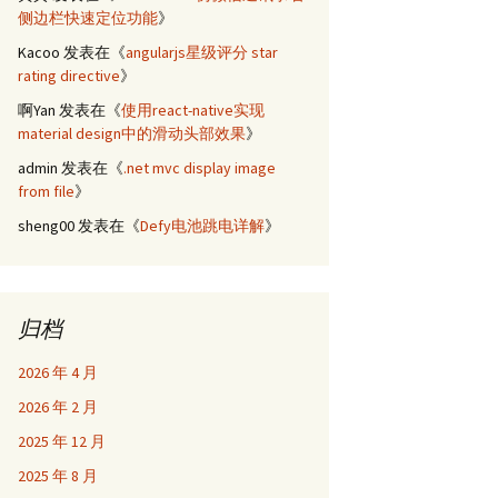
侧边栏快速定位功能
》
Kacoo
发表在《
angularjs星级评分 star
rating directive
》
啊Yan
发表在《
使用react-native实现
material design中的滑动头部效果
》
admin
发表在《
.net mvc display image
from file
》
sheng00
发表在《
Defy电池跳电详解
》
归档
2026 年 4 月
2026 年 2 月
2025 年 12 月
2025 年 8 月