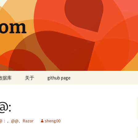
com
数据库
关于
github page
@:
@：
、
@@
、
Razor
sheng00