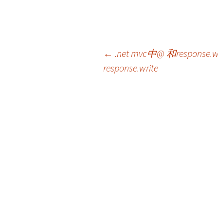
文
←
.net mvc中@ 和response.w
response.write
章
导
航