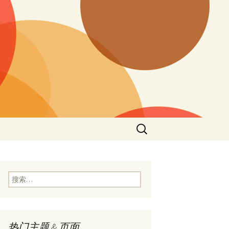
搜
索：
搜
索：
热门主题 & 页面