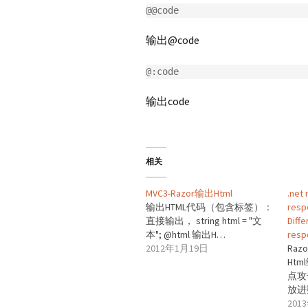
@@code
输出@code
@:code
输出code
相关
MVC3-Razor输出Html
.ne
输出HTML代码（包含标签）：
res
直接输出， string html = "文
Diff
本"; @html 输出H…
resp
2012年1月19日
Ra
Ht
点攻
放进
201