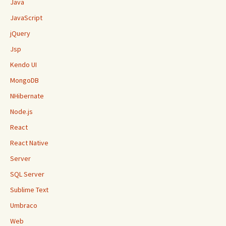
Java
JavaScript
jQuery
Jsp
Kendo UI
MongoDB
NHibernate
Node.js
React
React Native
Server
SQL Server
Sublime Text
Umbraco
Web