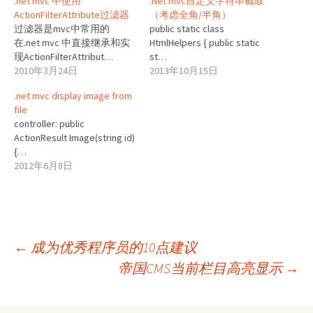
.net mvc 中使用
.Net mvc自定义字符串截取
ActionFilterAttribute过滤器
（考虑全角/半角）
过滤器是mvc中常用的
public static class
在.net mvc 中直接继承和实
HtmlHelpers { public static
现ActionFilterAttribut…
st…
2010年3月24日
2013年10月15日
.net mvc display image from
file
controller: public
ActionResult Image(string id)
{…
2012年6月8日
文
←
成为优秀程序员的10点建议
帝国CMS当前栏目高亮显示
→
章