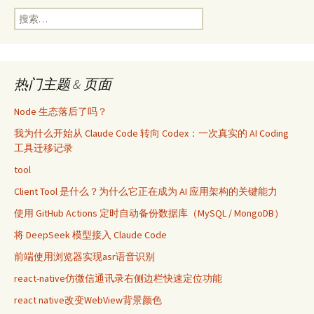
搜
导
索：
航
热门主题 & 页面
Node 生态落后了吗？
我为什么开始从 Claude Code 转向 Codex：一次真实的 AI Coding
工具迁移记录
tool
Client Tool 是什么？为什么它正在成为 AI 应用架构的关键能力
使用 GitHub Actions 定时自动备份数据库（MySQL / MongoDB）
将 DeepSeek 模型接入 Claude Code
前端使用浏览器实现asr语音识别
react-native仿微信通讯录右侧边栏快速定位功能
react native改变WebView背景颜色