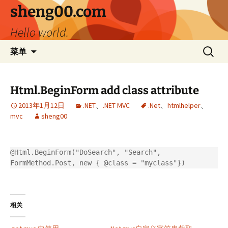
跳
sheng00.com
至
Hello world.
正
文
搜
菜单
索：
Html.BeginForm add class attribute
2013年1月12日
.NET
、
.NET MVC
.Net
、
htmlhelper
、
mvc
sheng00
@Html.BeginForm("DoSearch", "Search", 
FormMethod.Post, new { @class = "myclass"})
相关