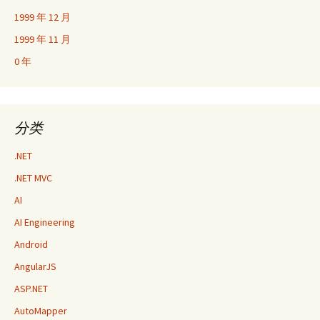
1999 年 12 月
1999 年 11 月
0 年
分类
.NET
.NET MVC
AI
AI Engineering
Android
AngularJS
ASP.NET
AutoMapper