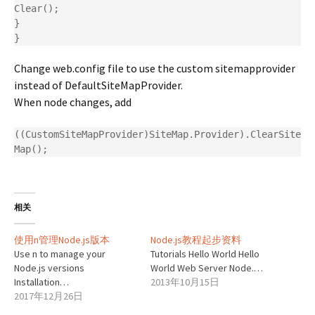
Clear();

}

Change web.config file to use the custom sitemapprovider
instead of DefaultSiteMapProvider.
When node changes, add
((CustomSiteMapProvider)SiteMap.Provider).ClearSite
Map();
相关
使用n管理Node.js版本
Node.js教程起步资料
Use n to manage your
Tutorials Hello World Hello
Node.js versions
World Web Server Node.…
Installation…
2013年10月15日
2017年12月26日