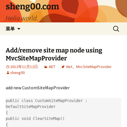
跳
sheng00.com
至
Hello world.
正
文
搜
菜单
索：
Add/remove site map node using
MvcSiteMapProvider
2012年11月12日
.NET
.Net
、
MvcSiteMapProvider
sheng00
add new CustomSiteMapProvider
public class CustomSiteMapProvider : 
DefaultSiteMapProvider

{

public void ClearSiteMap()

{
