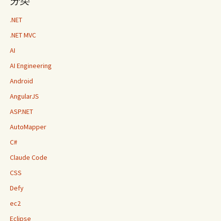
分类
.NET
.NET MVC
AI
AI Engineering
Android
AngularJS
ASP.NET
AutoMapper
C#
Claude Code
CSS
Defy
ec2
Eclipse