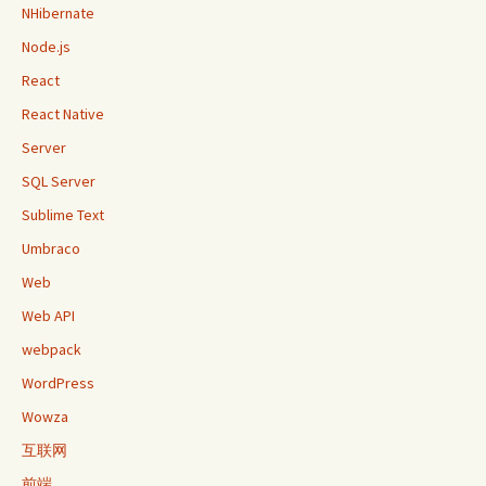
NHibernate
Node.js
React
React Native
Server
SQL Server
Sublime Text
Umbraco
Web
Web API
webpack
WordPress
Wowza
互联网
前端