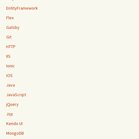
EntityFramework
Flex
Gatsby
Git
HTTP
IIS
Ionic
iOS
Java
JavaScript
jQuery
Jsp
Kendo UI
MongoDB