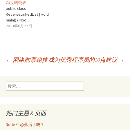
C#反转链表
public class
ReverseLinkedList { void
main() { Nod…
2013年6月27日
文
←
网络购票秘技
成为优秀程序员的10点建议
→
章
搜
索：
导
热门主题 & 页面
航
Node 生态落后了吗？