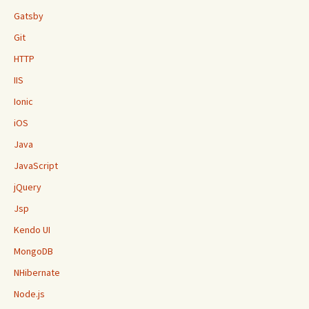
Gatsby
Git
HTTP
IIS
Ionic
iOS
Java
JavaScript
jQuery
Jsp
Kendo UI
MongoDB
NHibernate
Node.js