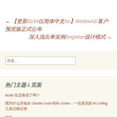
文
←
【更新32/64位简体中文iso】Windows8 客户
预览版正式公布
深入浅出单实例Singleton设计模式
→
章
导
搜
索：
航
热门主题 & 页面
Node 生态落后了吗？
我为什么开始从 Claude Code 转向 Codex：一次真实的 AI Coding
工具迁移记录
tool