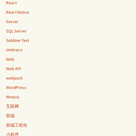
React
React Native
Server
SQL Server
Sublime Text
Umbraco
Web
Web API
webpack
WordPress
Wowza
互联网
前端
前端工程化
小程序