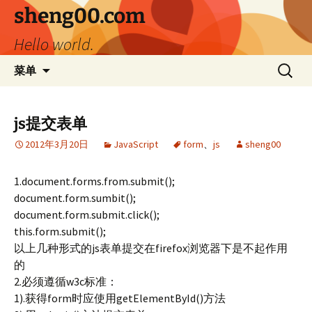
跳
sheng00.com
至
Hello world.
正
文
搜
菜单
索：
js提交表单
2012年3月20日
JavaScript
form
、
js
sheng00
1.document.forms.from.submit();
document.form.sumbit();
document.form.submit.click();
this.form.submit();
以上几种形式的js表单提交在firefox浏览器下是不起作用
的
2.必须遵循w3c标准：
1).获得form时应使用getElementById()方法