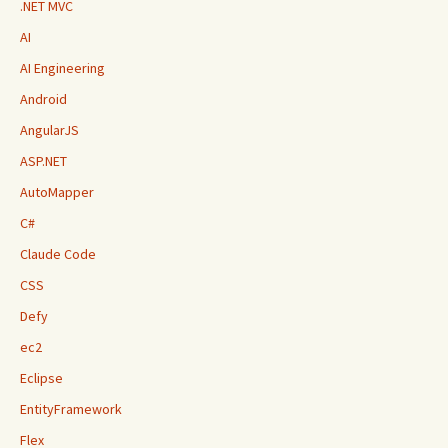
.NET MVC
AI
AI Engineering
Android
AngularJS
ASP.NET
AutoMapper
C#
Claude Code
CSS
Defy
ec2
Eclipse
EntityFramework
Flex