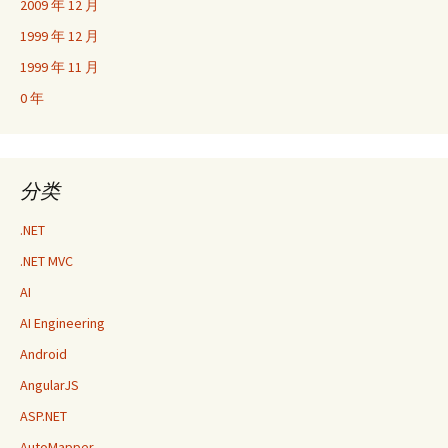
2009 年 12 月
1999 年 12 月
1999 年 11 月
0 年
分类
.NET
.NET MVC
AI
AI Engineering
Android
AngularJS
ASP.NET
AutoMapper