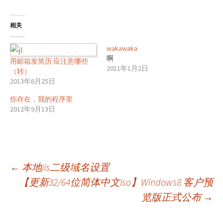
相关
wakawaka
啊
用邮箱发简历 应注意哪些
2011年1月2日
（转）
2013年6月25日
你存在，我的程序里
2012年9月13日
文
←
本地iis二级域名设置
【更新32/64位简体中文iso】Windows8 客户预
览版正式公布
→
章