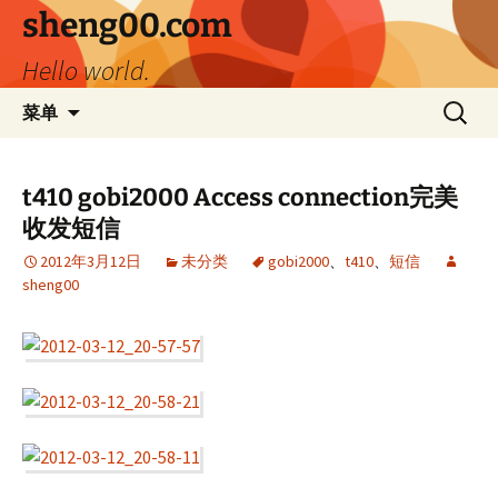
跳
sheng00.com
至
Hello world.
正
文
搜
菜单
索：
t410 gobi2000 Access connection完美
收发短信
2012年3月12日
未分类
gobi2000
、
t410
、
短信
sheng00