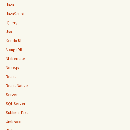
Java
JavaScript
jQuery
Jsp
Kendo UI
MongoDB
NHibernate
Node.js
React
React Native
Server
SQL Server
Sublime Text
Umbraco