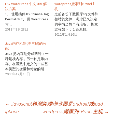
IIS7 WordPress 中文 URL 解
wordpress搬家到cPanel主
决方案
机
1、 使用插件 IIS Chinese Tag
之前备份了数据库sql文件和
Permalink 2、 用 WordPress
整站的文件，考虑已久决定
写…
的事情当然早有准备。 搬家
2012年8月28日
过程如下： 1.还原数…
2012年1月16日
Java内存机制(堆与栈)的分
配
Java 把内存划分成两种：一
种是栈内存，另一种是堆内
存。在函数中定义的一些基
本类型的变量和对象的引…
2009年12月15日
文
←
Javascript检测终端浏览器是android或ipad、
iphone
wordpress搬家到cPanel主机
→