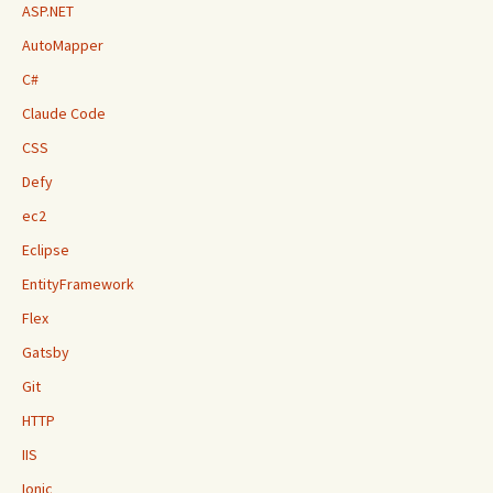
ASP.NET
AutoMapper
C#
Claude Code
CSS
Defy
ec2
Eclipse
EntityFramework
Flex
Gatsby
Git
HTTP
IIS
Ionic