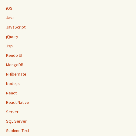
iOS
Java
JavaScript
jQuery
Jsp
Kendo UI
MongoDB
NHibernate
Node.js
React
React Native
Server
SQL Server
Sublime Text