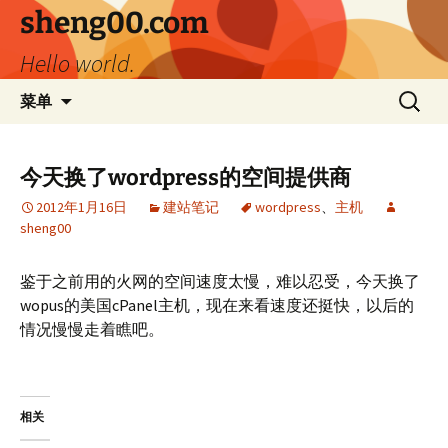
跳
sheng00.com
至
Hello world.
正
文
搜
菜单
索：
今天换了wordpress的空间提供商
2012年1月16日
建站笔记
wordpress
、
主机
sheng00
鉴于之前用的火网的空间速度太慢，难以忍受，今天换了
wopus的美国cPanel主机，现在来看速度还挺快，以后的
情况慢慢走着瞧吧。
相关