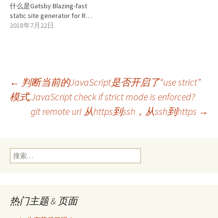
什么是Gatsby Blazing-fast
static site generator for R…
2018年7月22日
文
←
判断当前的JavaScript是否开启了“use strict”
模式,JavaScript check if strict mode is enforced?
git remote url 从https到ssh，从ssh到https
→
章
导
搜
索：
航
热门主题 & 页面