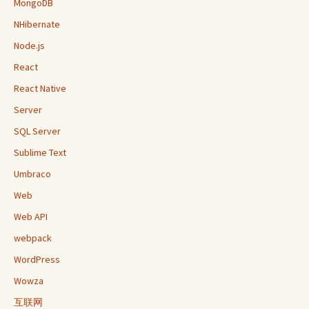
MongoDB
NHibernate
Node.js
React
React Native
Server
SQL Server
Sublime Text
Umbraco
Web
Web API
webpack
WordPress
Wowza
互联网