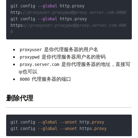
git config --
global
 http.proxy 
http:
//proxyuser:proxypwd@proxy.server.com:8080
git config --
global
 https.proxy 
https:
//proxyuser:proxypwd@proxy.server.com:808
0
是你代理服务器的用户名
proxyuser
是你代理服务器用户名的密码
proxypwd
是你代理服务器的地址，直接写
proxy.server.com
ip也可以
代理服务器的端口
8080
删除代理
git config 
--global
--unset
 http
.proxy
git config 
--global
--unset
 https
.proxy