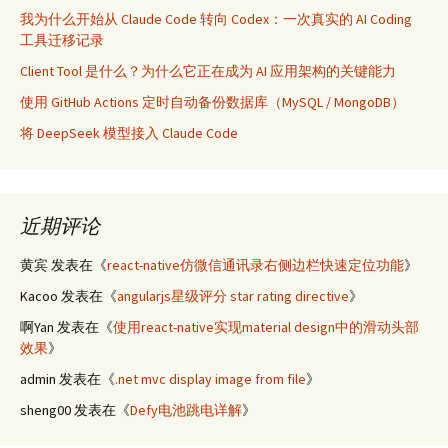
我为什么开始从 Claude Code 转向 Codex：一次真实的 AI Coding
工具迁移记录
Client Tool 是什么？为什么它正在成为 AI 应用架构的关键能力
使用 GitHub Actions 定时自动备份数据库（MySQL / MongoDB）
将 DeepSeek 模型接入 Claude Code
近期评论
黄宾
发表在《
react-native仿微信通讯录右侧边栏快速定位功能
》
Kacoo
发表在《
angularjs星级评分 star rating directive
》
啊Yan
发表在《
使用react-native实现material design中的滑动头部
效果
》
admin
发表在《
.net mvc display image from file
》
sheng00
发表在《
Defy电池跳电详解
》