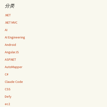
分类
.NET
.NET MVC
AI
AI Engineering
Android
AngularJS
ASP.NET
AutoMapper
C#
Claude Code
CSS
Defy
ec2