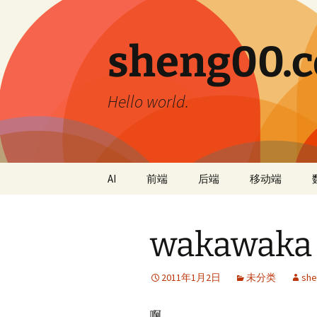
跳
至
正
sheng00.
文
Hello world.
AI
前端
后端
移动端
wakawaka
2011年1月2日
未分类
she
啊