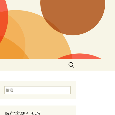
搜
索：
搜
索：
热门主题 & 页面