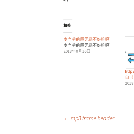
相关
麦当劳的巨无霸不好吃啊
麦当劳的巨无霸不好吃啊
2013年8月16日
ht
自《
201
文
←
mp3 frame header