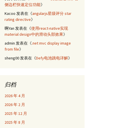
侧边栏快速定位功能
》
Kacoo
发表在《
angularjs星级评分 star
rating directive
》
啊Yan
发表在《
使用react-native实现
material design中的滑动头部效果
》
admin
发表在《
.net mvc display image
from file
》
sheng00
发表在《
Defy电池跳电详解
》
归档
2026 年 4 月
2026 年 2 月
2025 年 12 月
2025 年 8 月