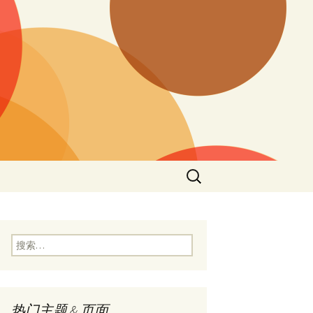
搜
索：
搜
索：
热门主题 & 页面