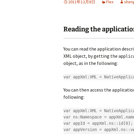
2011年12月8日
Flex
shen
Reading the application
You can read the application descri
XML object, by getting the
applic
object, as in the following:
var appXml:XML = NativeApplic
You can then access the application
following:
var appXml:XML = NativeApplic
var ns:Namespace = appXml.name
var appId = appXml.ns::id[0];

var appVersion = appXml.ns::ve