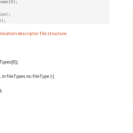
ame[0];

on);

e);
lication descriptor file structure
.
eTypes[0];
ileTypes.ns::fileType ) {
;