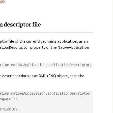
g00
 descriptor file
ptor file of the currently running application, as an
property of the NativeApplication
ationDescriptor
ation.nativeApplication.applicationDescriptor;
 descriptor data as an XML (E4X) object, as in the
ation.nativeApplication.applicationDescriptor;

space();

rsion[0];
