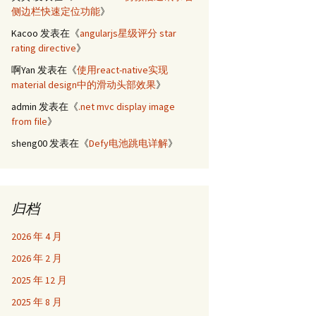
侧边栏快速定位功能
》
Kacoo
发表在《
angularjs星级评分 star
rating directive
》
啊Yan
发表在《
使用react-native实现
material design中的滑动头部效果
》
admin
发表在《
.net mvc display image
from file
》
sheng00
发表在《
Defy电池跳电详解
》
归档
2026 年 4 月
2026 年 2 月
2025 年 12 月
2025 年 8 月