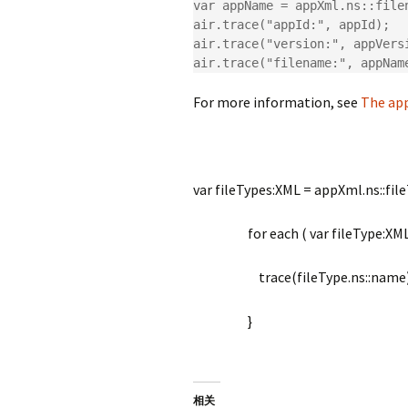
var appName = appXml.ns::filen
air.trace("appId:", appId);

air.trace("version:", appVersi
air.trace("filename:", appNam
For more information, see
The app
var fileTypes:XML = appXml.ns::fil
for each ( var fileType:XML in f
trace(fileType.ns::name)
}
相关