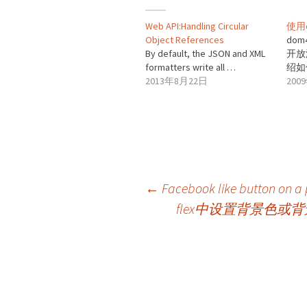
Web API:Handling Circular
使用
Object References
dom
By default, the JSON and XML
开放
formatters write all …
绍如
2013年8月22日
200
文
←
Facebook like button on 
flex中设置背景色或背景图片Fil
章
导