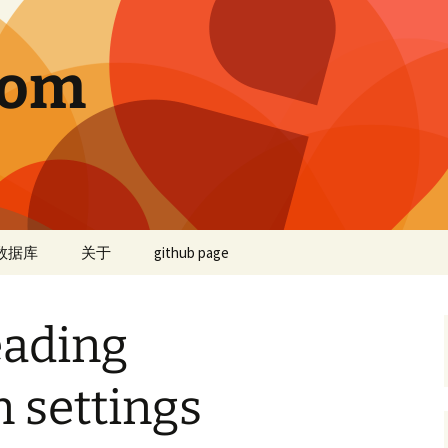
com
数据库
关于
github page
eading
n settings