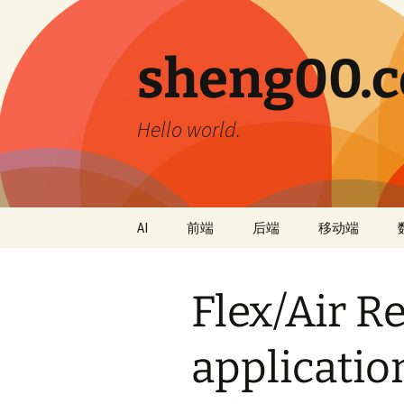
跳
至
正
sheng00.
文
Hello world.
AI
前端
后端
移动端
Flex/Air R
applicatio