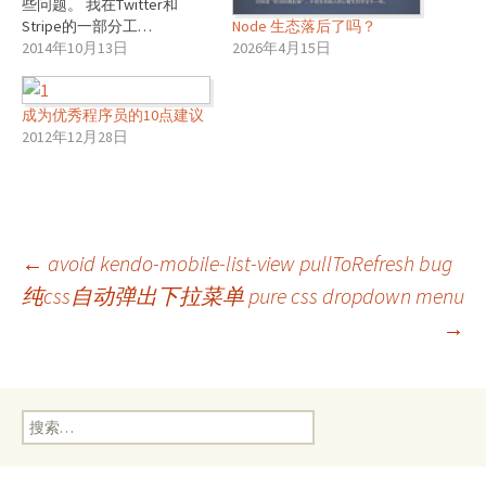
些问题。 我在Twitter和
Stripe的一部分工…
Node 生态落后了吗？
2014年10月13日
2026年4月15日
成为优秀程序员的10点建议
2012年12月28日
文
←
avoid kendo-mobile-list-view pullToRefresh bug
纯css自动弹出下拉菜单 pure css dropdown menu
→
章
导
搜
索：
航