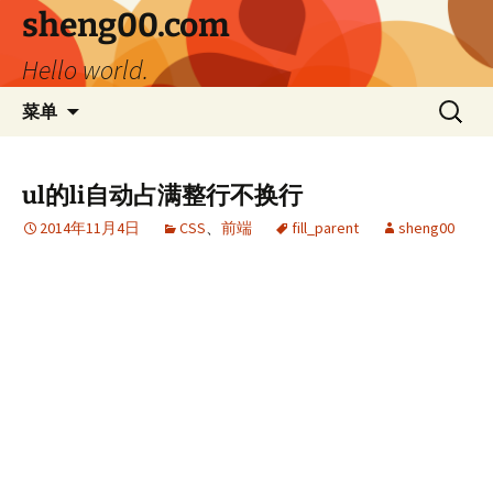
跳
sheng00.com
至
Hello world.
正
文
搜
菜单
索：
ul的li自动占满整行不换行
2014年11月4日
CSS
、
前端
fill_parent
sheng00