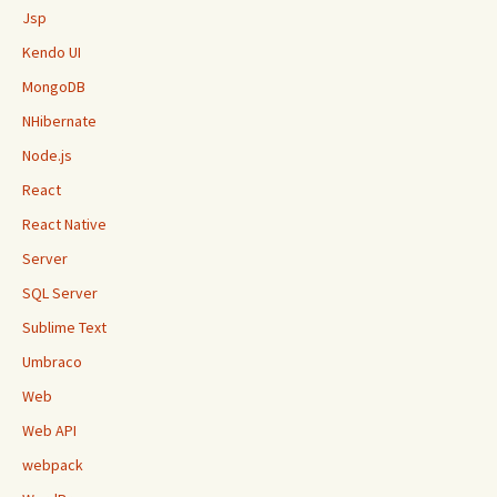
Jsp
Kendo UI
MongoDB
NHibernate
Node.js
React
React Native
Server
SQL Server
Sublime Text
Umbraco
Web
Web API
webpack