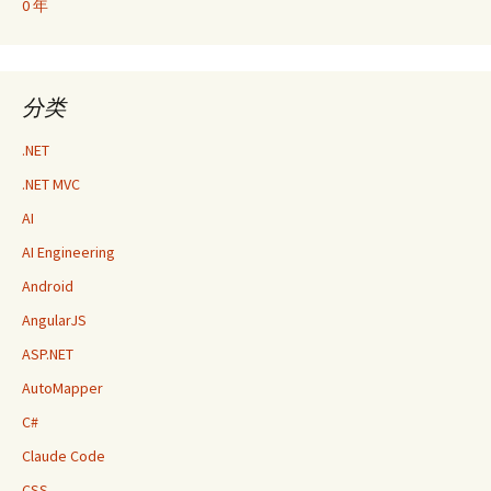
0 年
分类
.NET
.NET MVC
AI
AI Engineering
Android
AngularJS
ASP.NET
AutoMapper
C#
Claude Code
CSS