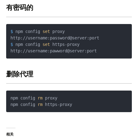
有密码的
$ 
npm config 
set
 proxy 
http://username:password@server:port
$ 
npm config 
set
 https-proxy 
http://username:pawword@server:port
删除代理
npm config 
rm
 proxy

npm config 
rm
相关