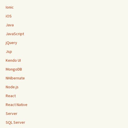
Ionic
iOS
Java
JavaScript
jQuery
Jsp
Kendo UI
MongoDB
NHibernate
Node.js
React
React Native
Server
SQL Server