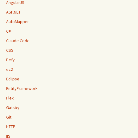
AngularJS
ASP.NET
AutoMapper
C#
Claude Code
CSS
Defy
ec2
Eclipse
EntityFramework
Flex
Gatsby
Git
HTTP
IIS