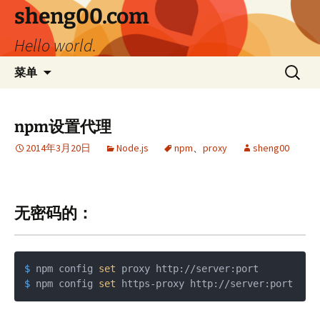
跳
sheng00.com
至
Hello world.
正
文
搜
菜单
索：
npm设置代理
2014年3月20日
Node.js
npm
、
proxy
sheng00
无密码的：
$ 
npm config 
set
 proxy http://server:port
$ 
npm config 
set
 https-proxy http://server:port