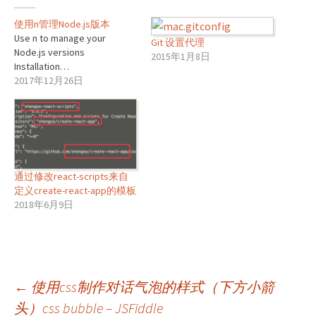
使用n管理Node.js版本
Use n to manage your
Git 设置代理
Node.js versions
2015年1月8日
Installation…
2017年12月26日
通过修改react-scripts来自
定义create-react-app的模板
2018年6月9日
文
←
使用css制作对话气泡的样式（下方小箭
头）css bubble – JSFiddle