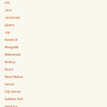
iOS
Java
JavaScript
jQuery
Jsp
Kendo UI
MongoDB
NHibernate
Node.js
React
React Native
Server
SQL Server
Sublime Text
Umbraco