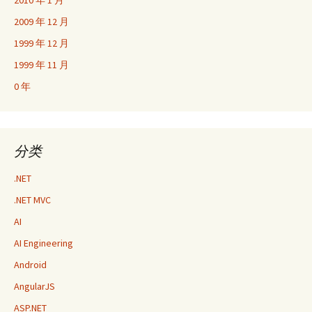
2010 年 1 月
2009 年 12 月
1999 年 12 月
1999 年 11 月
0 年
分类
.NET
.NET MVC
AI
AI Engineering
Android
AngularJS
ASP.NET