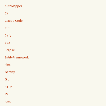
AutoMapper
C#
Claude Code
CSS
Defy
ec2
Eclipse
EntityFramework
Flex
Gatsby
Git
HTTP
IIS
Ionic