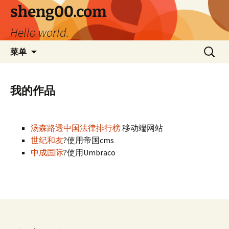
跳
sheng00.com
至
Hello world.
正
文
搜
菜单
索：
我的作品
汤森路透中国法律排行榜
移动端网站
世纪和友
?使用帝国cms
中成国际
?使用Umbraco